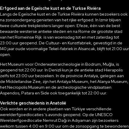
Erfgoed aan de Egeïsche kust en de Turkse Rivièra
Langs de Egeïsche kust en de Turkse Rivièra kunnen bezoekers ook
na zonsondergang genieten van het rijke erfgoed. In Izmir blijven
twee culturele trekpleisters langer open: Efeze, één van de best
bewaarde westerse antieke steden en na Rome de grootste stad
van het Romeinse Rijk is van woensdag tot en met zaterdag tot
23:00 uur geopend. De Cultuur- en Kunstfabriek, gevestigd in de
140 jaar oude voormalige Tekel-fabriek in Alsancak, blijft tot 21:00 uur
open.
Het Museum voor Onderwaterarcheologie in Bodrum, Muğla, is
geopend tot 22:00 uur. In Denizli kun je de antieke stad Hierapolis
zelfs tot 23:00 uur bezoeken. In de provincie Antalya, gelegen aan
de Middellandse Zee, zijn het Antalya Museum, het Alanya Museum,
het Necropolis Museum en de archeologische vindplaatsen
Aspendos, Patara en Side ook toegankelijk tot 22:00 uur.
Verlichte geschiedenis in Anatolië
Ook worden er in andere plaatsen van Türkiye verschillende
werelderfgoedlocaties ’s avonds geopend. Op de UNESCO
Werelderfgoedlocatie Nemrut Dağı in Adıyaman zijn bezoekers
welkom tussen 4:00 en 9:00 uur om de zonsopgang te bewonderen