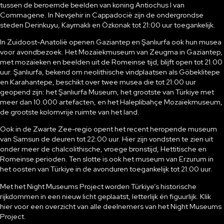
tussen de beroemde beelden van koning Antiochus I van
Commagene. In Nevşehir in Cappadocië zijn de ondergrondse
steden Derinkuyu, Kaymaklı en Özkonak tot 21:00 uur toegankelijk.
In Zuidoost-Anatolië openen Gaziantep en Şanlıurfa ook hun musea
voor avondbezoek. Het Mozaïekmuseum van Zeugma in Gaziantep,
met mozaïeken en beelden uit de Romeinse tijd, blijft open tot 21.00
uur. Şanlıurfa, bekend om neolithische vindplaatsen als Göbeklitepe
en Karahantepe, beschikt over twee musea die tot 21:00 uur
geopend zijn: het Şanlıurfa Museum, het grootste van Türkiye met
meer dan 10.000 artefacten, en het Haleplibahçe Mozaïekmuseum,
de grootste kolomvrije ruimte van het land.
Ook in de Zwarte Zee-regio opent het recent heropende museum
van Samsun de deuren tot 22:00 uur. Hier zijn vondsten te zien uit
onder meer de chalcolithische, vroege bronstijd, Hettitische en
Romeinse perioden. Ten slotte is ook het museum van Erzurum in
het oosten van Türkiye in de avonduren toegankelijk tot 21:00 uur.
Met het Night Museums Project worden Türkiye’s historische
rijkdommen in een nieuw licht geplaatst, letterlijk én figuurlijk. Klik
hier voor een overzicht van alle deelnemers van het Night Museums
Project.