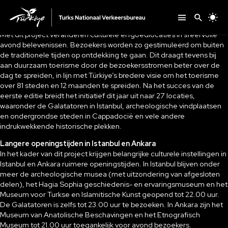
Met dit project veranderen culturele erfgoedlocaties in sfeervolle
avond belevenissen. Bezoekers worden zo gestimuleerd om buiten
de traditionele tijden op ontdekking te gaan. Dit draagt tevens bij
aan duurzaam toerisme door de bezoekersstromen beter over de
dag te spreiden, in lijn met Türkiye’s bredere visie om het toerisme
over 81 steden en 12 maanden te spreiden. Na het succes van de
eerste editie breidt het initiatief dit jaar uit naar 27 locaties,
waaronder de Galatatoren in Istanbul, archeologische vindplaatsen
en ondergrondse steden in Cappadocië en vele andere
indrukwekkende historische plekken.
Langere openingstijden in Istanbul en Ankara
In het kader van dit project krijgen belangrijke culturele instellingen in
Istanbul en Ankara ruimere openingstijden. In Istanbul blijven onder
meer de archeologische musea (met uitzondering van afgesloten
delen), het Hagia Sophia geschiedenis- en ervaringsmuseum en het
Museum voor Turkse en Islamitische Kunst geopend tot 22.00 uur.
De Galatatoren is zelfs tot 23.00 uur te bezoeken. In Ankara zijn het
Museum van Anatolische Beschavingen en het Etnografisch
Museum tot 21.00 uur toegankelijk voor avond bezoekers.